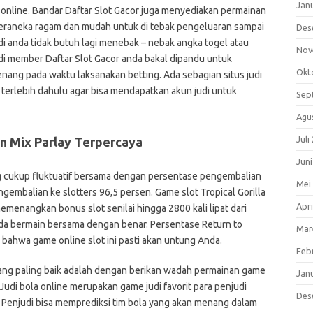
Jan
 online. Bandar Daftar Slot Gacor juga menyediakan permainan
beraneka ragam dan mudah untuk di tebak pengeluaran sampai
Des
 anda tidak butuh lagi menebak – nebak angka togel atau
Nov
di member Daftar Slot Gacor anda bakal dipandu untuk
Okt
ang pada waktu laksanakan betting. Ada sebagian situs judi
erlebih dahulu agar bisa mendapatkan akun judi untuk
Sep
Agu
Juli
n Mіx Pаrlау Tеrреrсауа
Jun
ang cukup fluktuatif bersama dengan persentase pengembalian
Mei
gembalian ke slotters 96,5 persen. Game slot Tropical Gorilla
Apri
menangkan bonus slot senilai hingga 2800 kali lipat dari
nda bermain bersama dengan benar. Persentase Return to
Mar
 bahwa game online slot ini pasti akan untung Anda.
Feb
ne yang paling baik adalah dengan berikan wadah permainan game
Jan
Judi bola online merupakan game judi favorit para penjudi
Des
e. Penjudi bisa memprediksi tim bola yang akan menang dalam