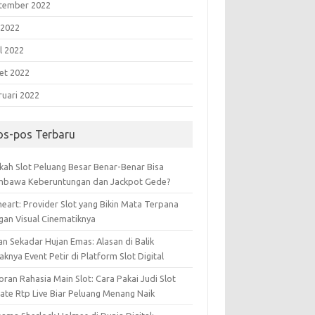
tember 2022
 2022
l 2022
et 2022
ruari 2022
os-pos Terbaru
kah Slot Peluang Besar Benar-Benar Bisa
bawa Keberuntungan dan Jackpot Gede?
eart: Provider Slot yang Bikin Mata Terpana
gan Visual Cinematiknya
an Sekadar Hujan Emas: Alasan di Balik
knya Event Petir di Platform Slot Digital
ran Rahasia Main Slot: Cara Pakai Judi Slot
ate Rtp Live Biar Peluang Menang Naik