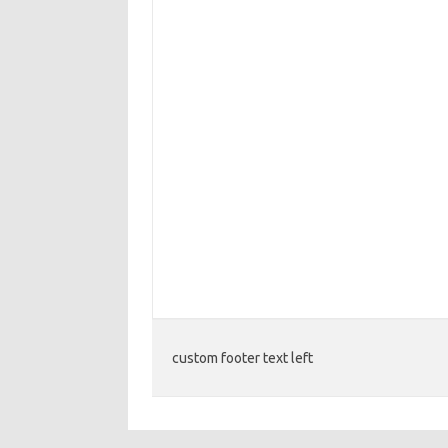
custom footer text left