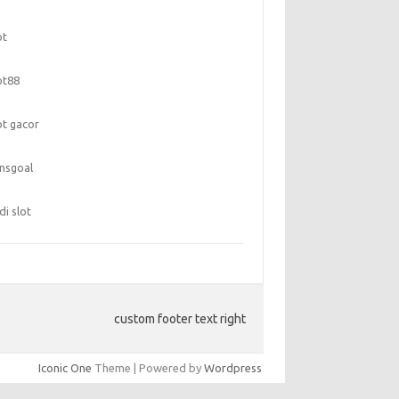
ot
ot88
ot gacor
nsgoal
di slot
custom footer text right
Iconic One
Theme | Powered by
Wordpress