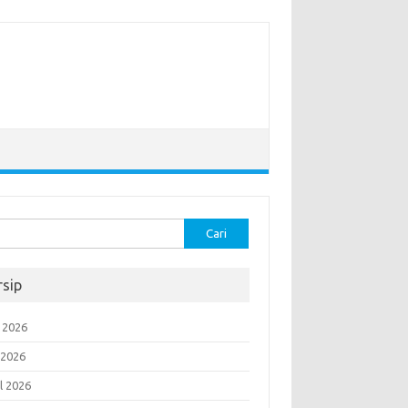
k:
rsip
i 2026
 2026
l 2026