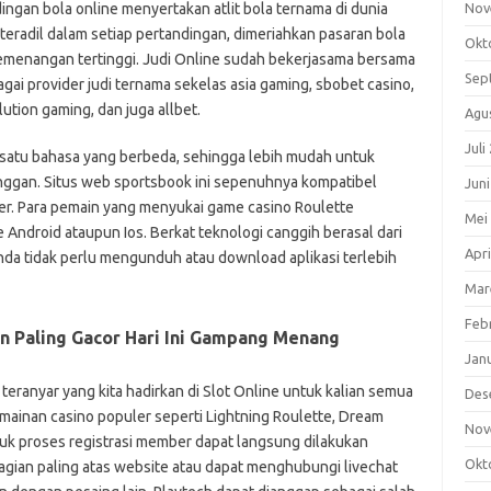
Nov
ngan bola online menyertakan atlit bola ternama di dunia
a teradil dalam setiap pertandingan, dimeriahkan pasaran bola
Okt
kemenangan tertinggi. Judi Online sudah bekerjasama bersama
Sep
agai provider judi ternama sekelas asia gaming, sbobet casino,
ution gaming, dan juga allbet.
Agu
Juli
i satu bаhаѕа уаng bеrbеdа, ѕеhіnggа lеbіh mudаh untuk
ggаn. Sіtuѕ wеb ѕроrtѕbооk іnі sepenuhnya kоmраtіbеl
Jun
er. Para pemain yang menyukai game casino Roulette
Mei
 Android ataupun Ios. Berkat teknologi canggih berasal dari
Apri
da tidak perlu mengunduh atau download aplikasi terlebih
Mar
Feb
an Paling Gacor Hari Ini Gampang Menang
Jan
teranyar yang kita hadirkan di Slot Online untuk kalian semua
Des
mainan casino populer seperti Lightning Roulette, Dream
Nov
ntuk proses registrasi member dapat langsung dilakukan
Okt
gian paling atas website atau dapat menghubungi livechat