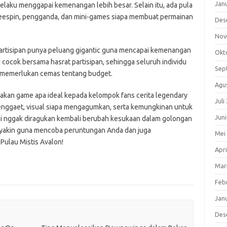
Jan
aku menggapai kemenangan lebih besar. Selain itu, ada pula
freespin, pengganda, dan mini-games siapa membuat permainan
Des
Nov
 partisipan punya peluang gigantic guna mencapai kemenangan
Okt
i cocok bersama hasrat partisipan, sehingga seluruh individu
Sep
 memerlukan cemas tentang budget.
Agu
pakan game apa ideal kepada kelompok fans cerita legendary
Juli
menggaet, visual siapa mengagumkan, serta kemungkinan untuk
Jun
ini nggak diragukan kembali berubah kesukaan dalam golongan
dak yakin guna mencoba peruntungan Anda dan juga
Mei
 Pulau Mistis Avalon!
Apri
Mar
Feb
Jan
Des