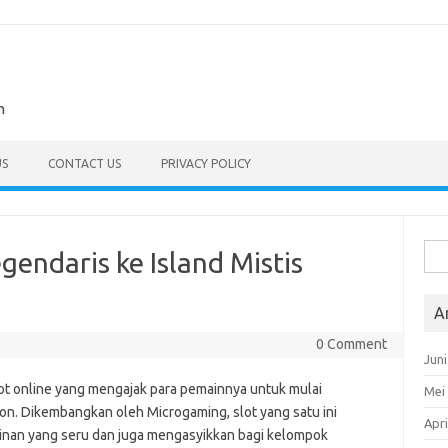
n
US
CONTACT US
PRIVACY POLICY
Cari
egendaris ke Island Mistis
untu
A
0 Comment
Jun
slot online yang mengajak para pemainnya untuk mulai
Mei
lon. Dikembangkan oleh Microgaming, slot yang satu ini
Apri
an yang seru dan juga mengasyikkan bagi kelompok