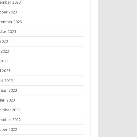
ember 2023
ober 2023
tember 2023
stus 2023
 2023
i 2023
 2023
l 2023
et 2023
ruari 2023
uari 2023
ember 2022
ember 2022
ober 2022