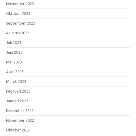
November 2023
Oktober 2023
September 2023
Agustus 2023
Juli 2023
Juni 2023
Mei 2023
April 2023
Maret 2023
Februari 2023
Januari 2023
Desember 2022
November 2022
Oktober 2022