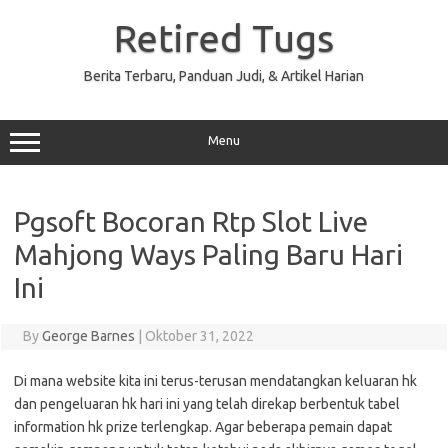
Skip
to
Retired Tugs
content
Berita Terbaru, Panduan Judi, & Artikel Harian
Menu
Pgsoft Bocoran Rtp Slot Live
Mahjong Ways Paling Baru Hari
Ini
By
George Barnes
|
Oktober 31, 2022
Di mana website kita ini terus-terusan mendatangkan keluaran hk
dan pengeluaran hk hari ini yang telah direkap berbentuk tabel
information hk prize terlengkap. Agar beberapa pemain dapat