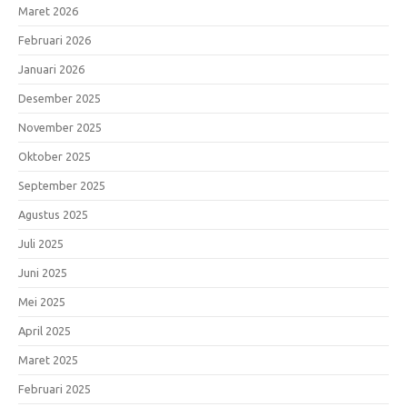
Maret 2026
Februari 2026
Januari 2026
Desember 2025
November 2025
Oktober 2025
September 2025
Agustus 2025
Juli 2025
Juni 2025
Mei 2025
April 2025
Maret 2025
Februari 2025