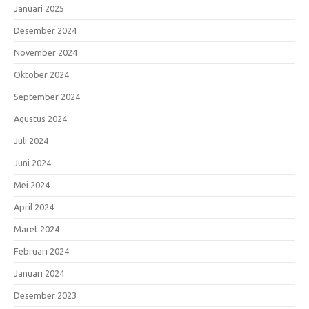
Januari 2025
Desember 2024
November 2024
Oktober 2024
September 2024
Agustus 2024
Juli 2024
Juni 2024
Mei 2024
April 2024
Maret 2024
Februari 2024
Januari 2024
Desember 2023