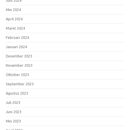
Juni 2024
Mei 2024
April 2024
Maret 2024
Februari 2024
Januari 2024
Desember 2023
November 2023
Oktober 2023
September 2023
Agustus 2023
Juli 2023
Juni 2023
Mei 2023