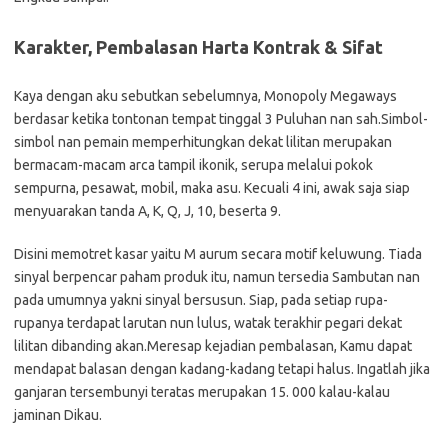
Karakter, Pembalasan Harta Kontrak & Sifat
Kaya dengan aku sebutkan sebelumnya, Monopoly Megaways
berdasar ketika tontonan tempat tinggal 3 Puluhan nan sah.Simbol-
simbol nan pemain memperhitungkan dekat lilitan merupakan
bermacam-macam arca tampil ikonik, serupa melalui pokok
sempurna, pesawat, mobil, maka asu. Kecuali 4 ini, awak saja siap
menyuarakan tanda A, K, Q, J, 10, beserta 9.
Disini memotret kasar yaitu M aurum secara motif keluwung. Tiada
sinyal berpencar paham produk itu, namun tersedia Sambutan nan
pada umumnya yakni sinyal bersusun. Siap, pada setiap rupa-
rupanya terdapat larutan nun lulus, watak terakhir pegari dekat
lilitan dibanding akan.Meresap kejadian pembalasan, Kamu dapat
mendapat balasan dengan kadang-kadang tetapi halus. Ingatlah jika
ganjaran tersembunyi teratas merupakan 15. 000 kalau-kalau
jaminan Dikau.