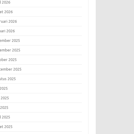
l 2026
et 2026
ruari 2026
uari 2026
ember 2025
ember 2025
ober 2025
tember 2025
stus 2025
 2025
i 2025
 2025
l 2025
et 2025