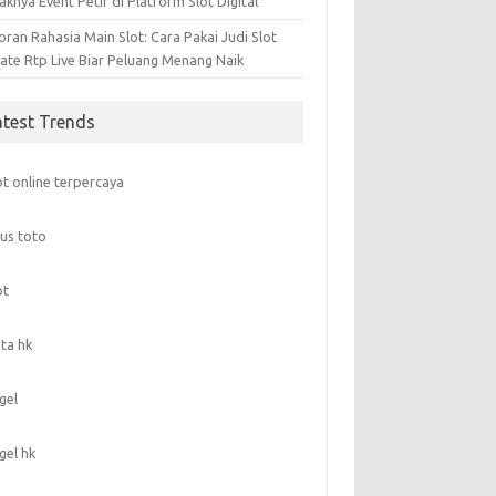
knya Event Petir di Platform Slot Digital
ran Rahasia Main Slot: Cara Pakai Judi Slot
ate Rtp Live Biar Peluang Menang Naik
atest Trends
ot online terpercaya
tus toto
ot
ta hk
gel
gel hk