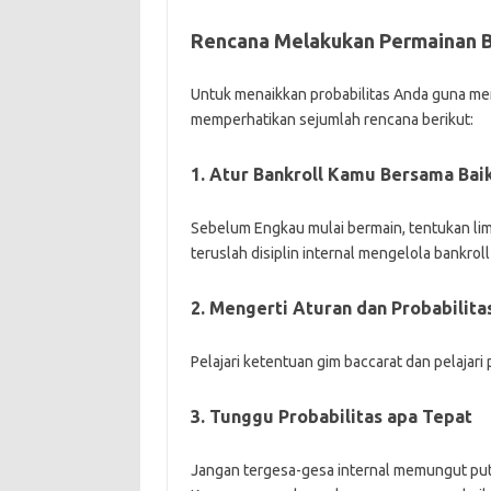
Rencana Melakukan Permainan B
Untuk menaikkan probabilitas Anda guna m
memperhatikan sejumlah rencana berikut:
1. Atur Bankroll Kamu Bersama Bai
Sebelum Engkau mulai bermain, tentukan lim
teruslah disiplin internal mengelola bankrol
2. Mengerti Aturan dan Probabilit
Pelajari ketentuan gim baccarat dan pelajar
3. Tunggu Probabilitas apa Tepat
Jangan tergesa-gesa internal memungut pu