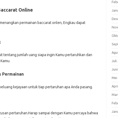
Feb
accarat Online
Jan
Des
emenangkan permainan baccarat onlen, Engkau dapat
Nov
Okt
k
Sep
Agu
it tentang jumlah uang siapa ingin Kamu pertaruhkan dan
l Kamu.
Juli
Jun
as Permainan
Mei
Apri
i peluang kejayaan untuk tiap pertaruhan apa Anda pasang.
Mar
Feb
Jan
tusan pertaruhan.Harap sampai dengan Kamu percaya bahwa