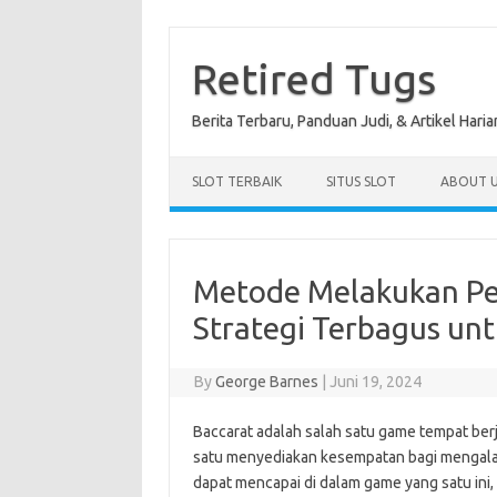
Skip
to
content
Retired Tugs
Berita Terbaru, Panduan Judi, & Artikel Haria
SLOT TERBAIK
SITUS SLOT
ABOUT 
Metode Melakukan Pe
Strategi Terbagus u
By
George Barnes
|
Juni 19, 2024
Baccarat adalah salah satu game tempat berj
satu menyediakan kesempatan bagi mengala
dapat mencapai di dalam game yang satu ini