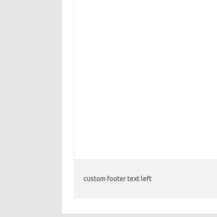
custom footer text left