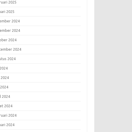
ruari 2025
uari 2025
ember 2024
ember 2024
ober 2024
tember 2024
stus 2024
 2024
i 2024
 2024
l 2024
et 2024
ruari 2024
uari 2024