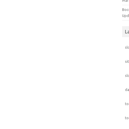
Mara
Boco
Upd
L
sl
si
sl
da
to
to