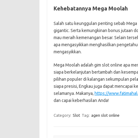
Kehebatannya Mega Moolah
Salah satu keunggulan penting sebab Mega
gigantic. Serta kemungkinan bonus jutaan do
mau meraih kemenangan besar. Selain terseb
apa mengasyikkan menghasilkan pengetahua
mengasyikkan.
Mega Moolah adalah gim slot online apa me
siapa berkelanjutan bertambah dan kesempa
pilihan populer di kalangan sekumpulan pela
siapa presisi, Engkau juga dapat mencapai 
selamanya. Makanya,
https://www.fatimahal
dan capai keberhasilan Anda!
Category:
Slot
Tag:
agen slot online