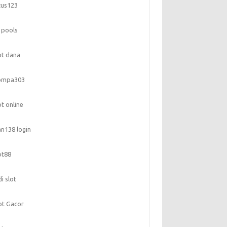
tus123
 pools
ot dana
ompa303
ot online
an138 login
ot88
di slot
ot Gacor