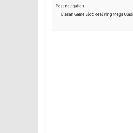
Post navigation
←
Ulasan Game Slot: Reel King Mega Ulas