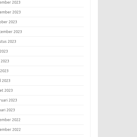
ember 2023
ember 2023
ober 2023
tember 2023
stus 2023
 2023
i 2023
 2023
l 2023
et 2023
ruari 2023
uari 2023
ember 2022
ember 2022