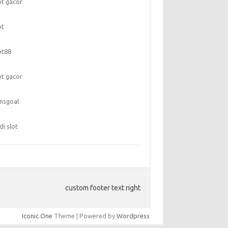
ot gacor
ot
ot88
ot gacor
nsgoal
di slot
custom footer text right
Iconic One
Theme | Powered by
Wordpress