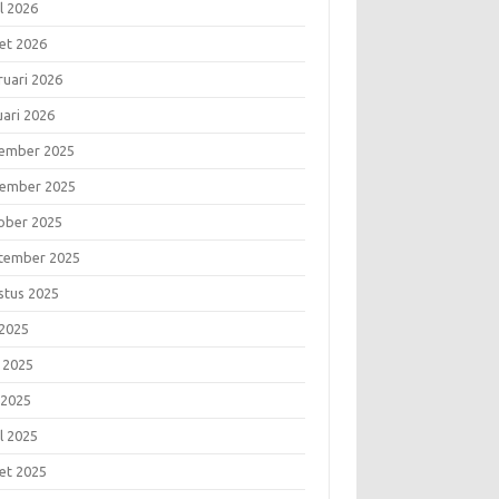
l 2026
et 2026
ruari 2026
uari 2026
ember 2025
ember 2025
ober 2025
tember 2025
stus 2025
 2025
i 2025
 2025
l 2025
et 2025