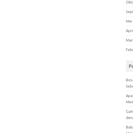
Okt
Sep
Mei
Apri
Mar
Feb
P
Bos
Seb
Apa
Mem
Gam
den
Buk