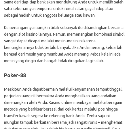
sama dari tiap-tiap bank akan mendukung Anda untuk memilih salah
satu sebenarnya sempurna untuk rumah atau gaya hidup atau
sebagai hadiah untuk anggota keluarga atau kawan.
Kemenangannya mungkin tidak sebanyak itu dibandingkan bersama
dengan slot kasino lainnya. Namun, memenangkan kombinasi simbol
sangat dapat dicapai melalui mesin-mesin ini karena
kemungkinannya tidak terlalu banyak. Jika Anda menang, keluarlah
berasal dari mesin yang membuat Anda menang. Mitos kala ini ada
mesin yang dingin dan hangat, tidak diragukan lagi salah.
Poker-88
Meskipun Anda dapat bermain melalui kenyamanan tempat tinggal,
perjudian uang riil bermakna Anda menghasilkan uang andaikan
dimenangkan oleh Anda. Kasino online membayar melalui beragam
metode yang berkisar berasal dari cek kertas melalui pos hingga
transfer kawat segera ke rekening bank Anda. Tentu saja ini
mungkin tampak berkaitan bersama jadi sangat ironis – menghemat