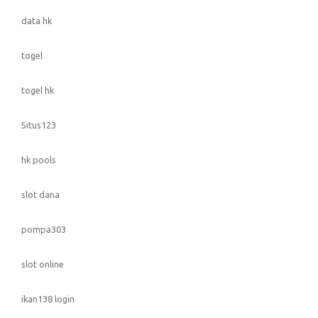
data hk
togel
togel hk
Situs123
hk pools
slot dana
pompa303
slot online
ikan138 login