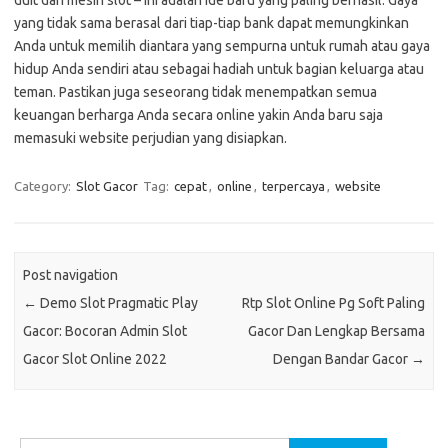
duit dari mesin slot – ini adalah ide baru yang paling berhasil. Gaya
yang tidak sama berasal dari tiap-tiap bank dapat memungkinkan
Anda untuk memilih diantara yang sempurna untuk rumah atau gaya
hidup Anda sendiri atau sebagai hadiah untuk bagian keluarga atau
teman. Pastikan juga seseorang tidak menempatkan semua
keuangan berharga Anda secara online yakin Anda baru saja
memasuki website perjudian yang disiapkan.
Category:
Slot Gacor
Tag:
cepat
,
online
,
terpercaya
,
website
Post navigation
←
Demo Slot Pragmatic Play
Rtp Slot Online Pg Soft Paling
Gacor: Bocoran Admin Slot
Gacor Dan Lengkap Bersama
Gacor Slot Online 2022
Dengan Bandar Gacor
→