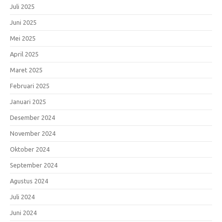
Juli 2025
Juni 2025
Mei 2025
April 2025
Maret 2025
Februari 2025
Januari 2025
Desember 2024
November 2024
Oktober 2024
September 2024
Agustus 2024
Juli 2024
Juni 2024