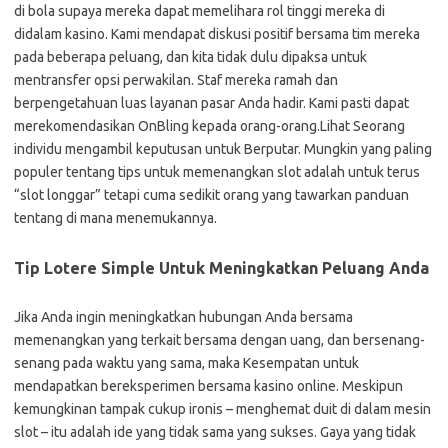
di bola supaya mereka dapat memelihara rol tinggi mereka di
didalam kasino. Kami mendapat diskusi positif bersama tim mereka
pada beberapa peluang, dan kita tidak dulu dipaksa untuk
mentransfer opsi perwakilan. Staf mereka ramah dan
berpengetahuan luas layanan pasar Anda hadir. Kami pasti dapat
merekomendasikan OnBling kepada orang-orang.Lihat Seorang
individu mengambil keputusan untuk Berputar. Mungkin yang paling
populer tentang tips untuk memenangkan slot adalah untuk terus
“slot longgar” tetapi cuma sedikit orang yang tawarkan panduan
tentang di mana menemukannya.
Tip Lotere Simple Untuk Meningkatkan Peluang Anda
Jika Anda ingin meningkatkan hubungan Anda bersama
memenangkan yang terkait bersama dengan uang, dan bersenang-
senang pada waktu yang sama, maka Kesempatan untuk
mendapatkan bereksperimen bersama kasino online. Meskipun
kemungkinan tampak cukup ironis – menghemat duit di dalam mesin
slot – itu adalah ide yang tidak sama yang sukses. Gaya yang tidak