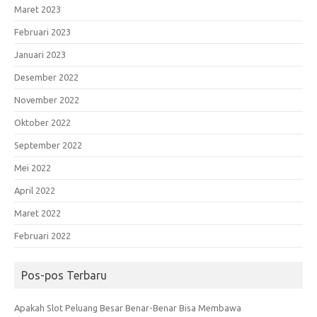
Maret 2023
Februari 2023
Januari 2023
Desember 2022
November 2022
Oktober 2022
September 2022
Mei 2022
April 2022
Maret 2022
Februari 2022
Pos-pos Terbaru
Apakah Slot Peluang Besar Benar-Benar Bisa Membawa