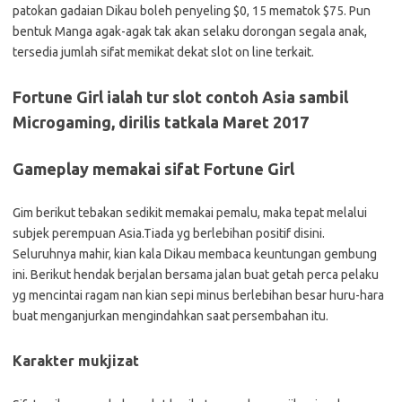
patokan gadaian Dikau boleh penyeling $0, 15 mematok $75. Pun
bentuk Manga agak-agak tak akan selaku dorongan segala anak,
tersedia jumlah sifat memikat dekat slot on line terkait.
Fortune Girl ialah tur slot contoh Asia sambil
Microgaming, dirilis tatkala Maret 2017
Gameplay memakai sifat Fortune Girl
Gim berikut tebakan sedikit memakai pemalu, maka tepat melalui
subjek perempuan Asia.Tiada yg berlebihan positif disini.
Seluruhnya mahir, kian kala Dikau membaca keuntungan gembung
ini. Berikut hendak berjalan bersama jalan buat getah perca pelaku
yg mencintai ragam nan kian sepi minus berlebihan besar huru-hara
buat menganjurkan mengindahkan saat persembahan itu.
Karakter mukjizat