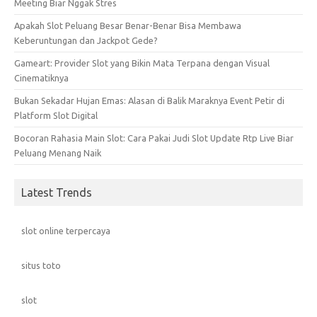
Meeting Biar Nggak Stres
Apakah Slot Peluang Besar Benar-Benar Bisa Membawa
Keberuntungan dan Jackpot Gede?
Gameart: Provider Slot yang Bikin Mata Terpana dengan Visual
Cinematiknya
Bukan Sekadar Hujan Emas: Alasan di Balik Maraknya Event Petir di
Platform Slot Digital
Bocoran Rahasia Main Slot: Cara Pakai Judi Slot Update Rtp Live Biar
Peluang Menang Naik
Latest Trends
slot online terpercaya
situs toto
slot