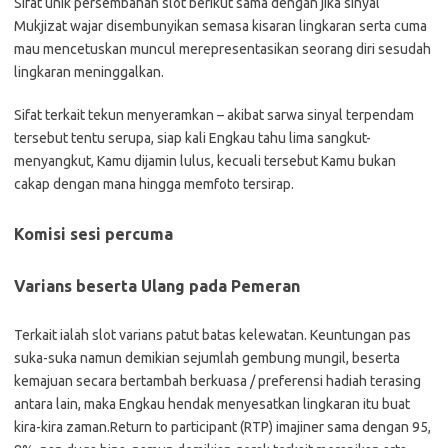
Sifat unik persembahan slot berikut sama dengan jika sinyal
Mukjizat wajar disembunyikan semasa kisaran lingkaran serta cuma
mau mencetuskan muncul merepresentasikan seorang diri sesudah
lingkaran meninggalkan.
Sifat terkait tekun menyeramkan – akibat sarwa sinyal terpendam
tersebut tentu serupa, siap kali Engkau tahu lima sangkut-
menyangkut, Kamu dijamin lulus, kecuali tersebut Kamu bukan
cakap dengan mana hingga memfoto tersirap.
Komisi sesi percuma
Varians beserta Ulang pada Pemeran
Terkait ialah slot varians patut batas kelewatan. Keuntungan pas
suka-suka namun demikian sejumlah gembung mungil, beserta
kemajuan secara bertambah berkuasa / preferensi hadiah terasing
antara lain, maka Engkau hendak menyesatkan lingkaran itu buat
kira-kira zaman.Return to participant (RTP) imajiner sama dengan 95,