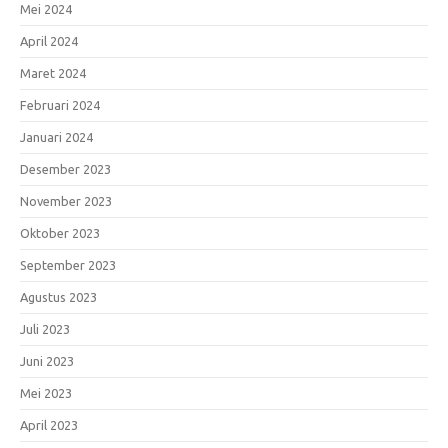
Mei 2024
April 2024
Maret 2024
Februari 2024
Januari 2024
Desember 2023
November 2023
Oktober 2023
September 2023
Agustus 2023
Juli 2023
Juni 2023
Mei 2023
April 2023