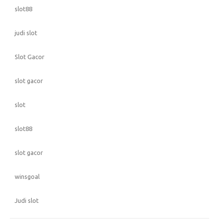
slot88
judi slot
Slot Gacor
slot gacor
slot
slot88
slot gacor
winsgoal
Judi slot