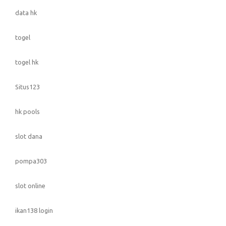
data hk
togel
togel hk
Situs123
hk pools
slot dana
pompa303
slot online
ikan138 login