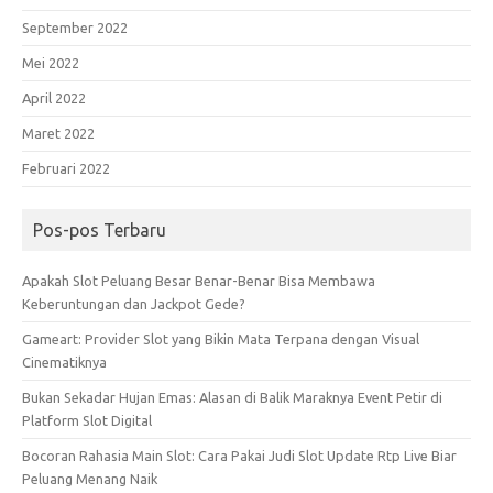
September 2022
Mei 2022
April 2022
Maret 2022
Februari 2022
Pos-pos Terbaru
Apakah Slot Peluang Besar Benar-Benar Bisa Membawa
Keberuntungan dan Jackpot Gede?
Gameart: Provider Slot yang Bikin Mata Terpana dengan Visual
Cinematiknya
Bukan Sekadar Hujan Emas: Alasan di Balik Maraknya Event Petir di
Platform Slot Digital
Bocoran Rahasia Main Slot: Cara Pakai Judi Slot Update Rtp Live Biar
Peluang Menang Naik