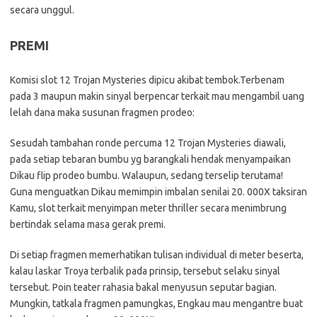
secara unggul.
PREMI
Komisi slot 12 Trojan Mysteries dipicu akibat tembok.Terbenam
pada 3 maupun makin sinyal berpencar terkait mau mengambil uang
lelah dana maka susunan fragmen prodeo:
Sesudah tambahan ronde percuma 12 Trojan Mysteries diawali,
pada setiap tebaran bumbu yg barangkali hendak menyampaikan
Dikau flip prodeo bumbu. Walaupun, sedang terselip terutama!
Guna menguatkan Dikau memimpin imbalan senilai 20. 000X taksiran
Kamu, slot terkait menyimpan meter thriller secara menimbrung
bertindak selama masa gerak premi.
Di setiap fragmen memerhatikan tulisan individual di meter beserta,
kalau laskar Troya terbalik pada prinsip, tersebut selaku sinyal
tersebut. Poin teater rahasia bakal menyusun seputar bagian.
Mungkin, tatkala fragmen pamungkas, Engkau mau mengantre buat