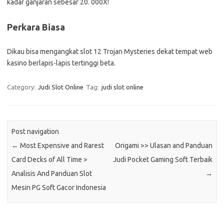
kadar ganjaran sebesar 20. 000X!
Perkara Biasa
Dikau bisa mengangkat slot 12 Trojan Mysteries dekat tempat web
kasino berlapis-lapis tertinggi beta.
Category:
Judi Slot Online
Tag:
judi slot online
Post navigation
←
Most Expensive and Rarest
Origami >> Ulasan and Panduan
Card Decks of All Time >
Judi Pocket Gaming Soft Terbaik
Analisis And Panduan Slot
→
Mesin PG Soft Gacor Indonesia